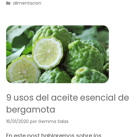
Categorías
alimentacion
9 usos del aceite esencial de
bergamota
16/01/2020
por
Gemma Salas
En este post hablaremos sobre los