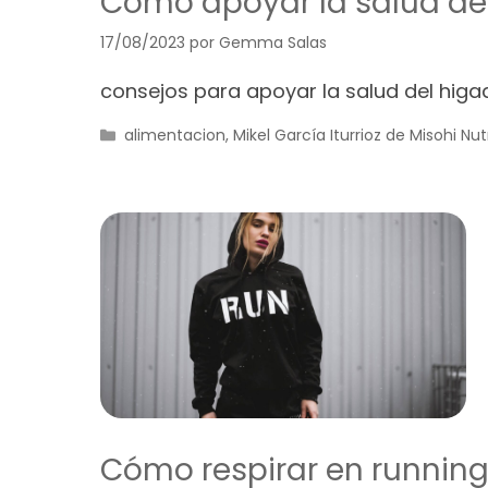
Cómo apoyar la salud de
17/08/2023
por
Gemma Salas
consejos para apoyar la salud del hig
Categorías
alimentacion
,
Mikel García Iturrioz de Misohi Nut
Cómo respirar en running 