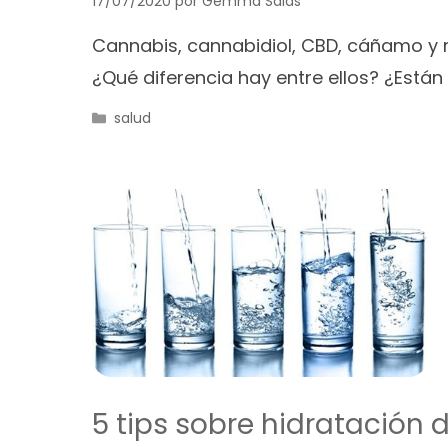
17/07/2020
por
Gemma Salas
Cannabis, cannabidiol, CBD, cáñamo y
¿Qué diferencia hay entre ellos? ¿Están
Categorías
salud
5 tips sobre hidratación