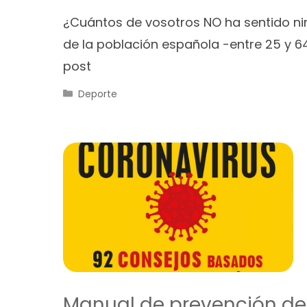
¿Cuántos de vosotros NO ha sentido ni
de la población española -entre 25 y 64
post
Categorías
Deporte
Manual de prevención del