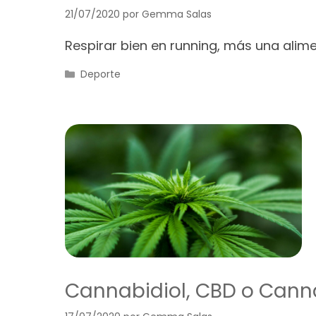
21/07/2020
por
Gemma Salas
Respirar bien en running, más una ali
Categorías
Deporte
Cannabidiol, CBD o Can