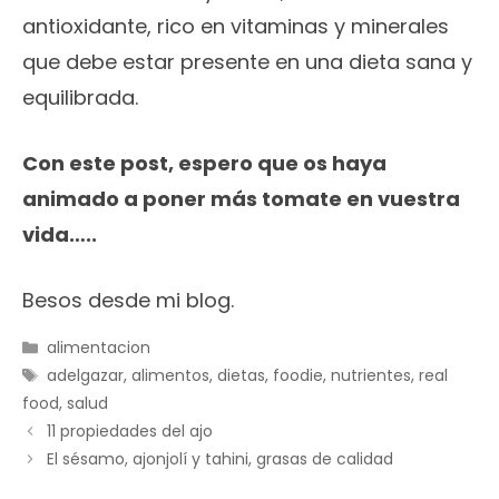
antioxidante, rico en vitaminas y minerales
que debe estar presente en una dieta sana y
equilibrada.
Con este post, espero que os haya
animado a poner más tomate en vuestra
vida…..
Besos desde mi blog.
Categorías
alimentacion
Etiquetas
adelgazar
,
alimentos
,
dietas
,
foodie
,
nutrientes
,
real
food
,
salud
11 propiedades del ajo
El sésamo, ajonjolí y tahini, grasas de calidad