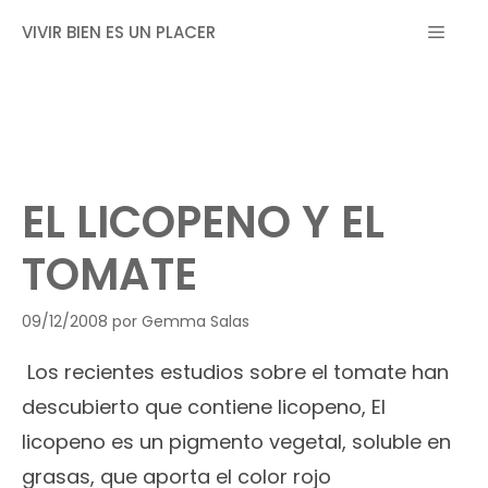
Saltar
MEN
VIVIR BIEN ES UN PLACER
al
contenido
EL LICOPENO Y EL
TOMATE
09/12/2008
por
Gemma Salas
Lo
s recientes estudios sobre el tomate han
descubierto que contiene licopeno, El
licopeno es un pigmento vegetal, soluble en
grasas, que aporta el color rojo