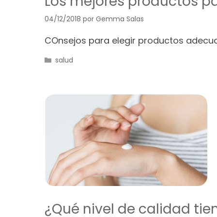
Los mejores productos p
04/12/2018
por
Gemma Salas
COnsejos para elegir productos adecu
Categorías
salud
¿Qué nivel de calidad t