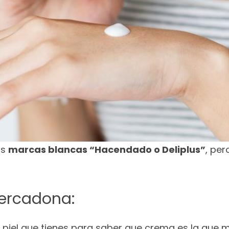
as
marcas blancas “Hacendado o Deliplus”
, per
Mercadona:
piel que tienes para saber que crema es la que m