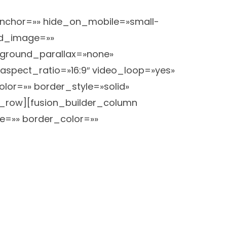
nchor=»» hide_on_mobile=»small-
und_image=»»
kground_parallax=»none»
spect_ratio=»16:9″ video_loop=»yes»
lor=»» border_style=»solid»
r_row][fusion_builder_column
ze=»» border_color=»»