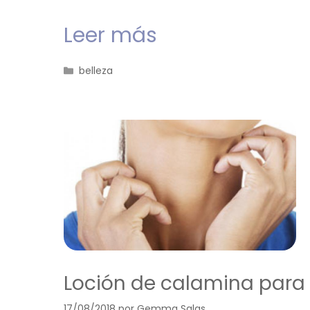
Leer más
Categorías
belleza
Loción de calamina para 
17/08/2018
por
Gemma Salas