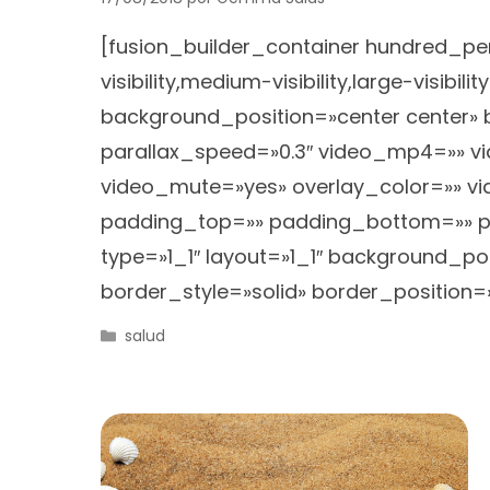
[fusion_builder_container hundred_p
visibility,medium-visibility,large-visi
background_position=»center center»
parallax_speed=»0.3″ video_mp4=»» v
video_mute=»yes» overlay_color=»» vi
padding_top=»» padding_bottom=»» pa
type=»1_1″ layout=»1_1″ background_po
border_style=»solid» border_position=»
Categorías
salud