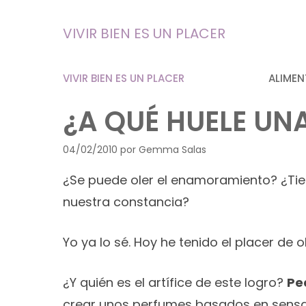
Saltar
al
VIVIR BIEN ES UN PLACER
contenido
VIVIR BIEN ES UN PLACER
ALIMEN
¿A QUÉ HUELE UN
04/02/2010
por
Gemma Salas
¿Se puede oler el enamoramiento? ¿Tien
nuestra constancia?
Yo ya lo sé. Hoy he tenido el placer de 
¿Y quién es el artífice de este logro?
Pe
crear unos perfumes basados en sensac