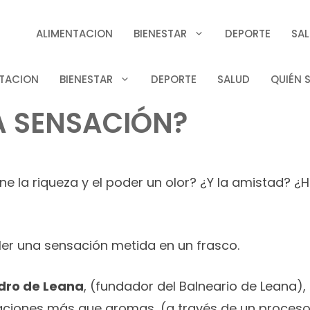
ALIMENTACION
BIENESTAR
DEPORTE
SA
TACION
BIENESTAR
DEPORTE
SALUD
QUIÉN 
A SENSACIÓN?
e la riqueza y el poder un olor? ¿Y la amistad? ¿
oler una sensación metida en un frasco.
dro de Leana
, (fundador del Balneario de Leana)
iones más que aromas, (a través de un proceso c