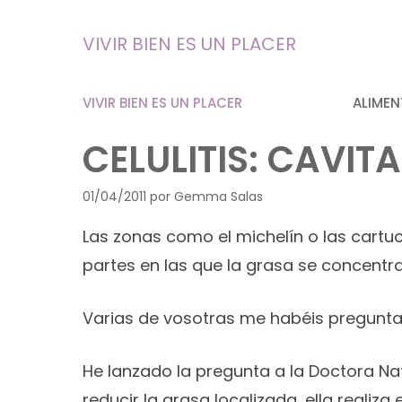
Saltar
al
VIVIR BIEN ES UN PLACER
contenido
VIVIR BIEN ES UN PLACER
ALIMEN
CELULITIS: CAVIT
01/04/2011
por
Gemma Salas
Las zonas como el michelín o las cart
partes en las que la grasa se concentra 
Varias de vosotras me habéis preguntado
He lanzado la pregunta a la Doctora Na
reducir la grasa localizada, ella realiza