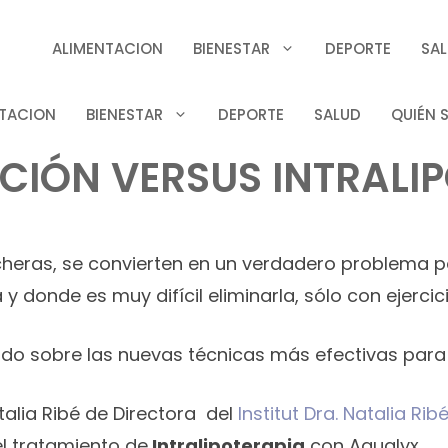
ALIMENTACION
BIENESTAR
DEPORTE
SA
TACION
BIENESTAR
DEPORTE
SALUD
QUIÉN 
ACIÓN VERSUS INTRALI
ucheras, se convierten en un verdadero problema 
y donde es muy difícil eliminarla, sólo con ejercici
 sobre las nuevas técnicas más efectivas para red
talia Ribé de Directora del
Institut Dra. Natalia Ribé
 el tratamiento de
Intralipoterapia
con Aqualyx.