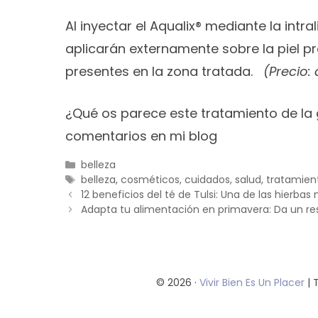
Al inyectar el Aqualix® mediante la intr
aplicarán externamente sobre la piel pr
presentes en la zona tratada.
(Precio:
¿Qué os parece este tratamiento de la 
comentarios en mi blog
Categorías
belleza
Etiquetas
belleza
,
cosméticos
,
cuidados
,
salud
,
tratamien
12 beneficios del té de Tulsi: Una de las hierbas
Adapta tu alimentación en primavera: Da un res
© 2026 ·
Vivir Bien Es Un Placer
| 