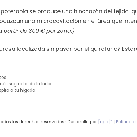
alipoterapia se produce una hinchazón del tejido, 
oduzcan una microcavitación en el área que intensi
 a partir de 300 € por zona.)
grasa localizada sin pasar por el quirófano? Esta
tos
 más sagradas de la India
piro a tu hígado
Todos los derechos reservados · Desarrollo por
[gpc]*
|
Política d