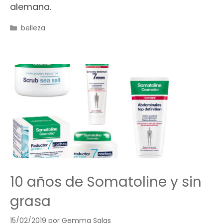
alemana.
Categorías
belleza
10 años de Somatoline y sin
grasa
15/02/2019
por
Gemma Salas