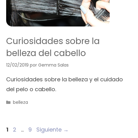
Curiosidades sobre la
belleza del cabello
12/02/2019
por
Gemma Salas
Curiosidades sobre la belleza y el cuidado
del pelo o cabello.
Categorías
belleza
Página
Página
Página
1
2
…
9
Siguiente
→