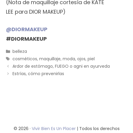
(Nota de maquillaje cortesía de KATE
LEE para DIOR MAKEUP)
@DIORMAKEUP
#DIORMAKEUP
Categorías
belleza
Etiquetas
cosméticos
,
maquillaje
,
moda
,
ojos
,
piel
Ardor de estómago, FUEGO o agni en ayurveda
Estrías, cómo prevenirlas
© 2026 ·
Vivir Bien Es Un Placer
| Todos los derechos