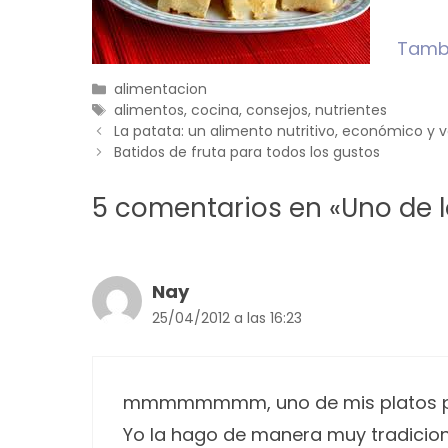
Tambi
Categorías
alimentacion
Etiquetas
alimentos
,
cocina
,
consejos
,
nutrientes
La patata: un alimento nutritivo, económico y ve
Batidos de fruta para todos los gustos
5 comentarios en «Uno de lo
Nay
25/04/2012 a las 16:23
mmmmmmmm, uno de mis platos p
Yo la hago de manera muy tradicion