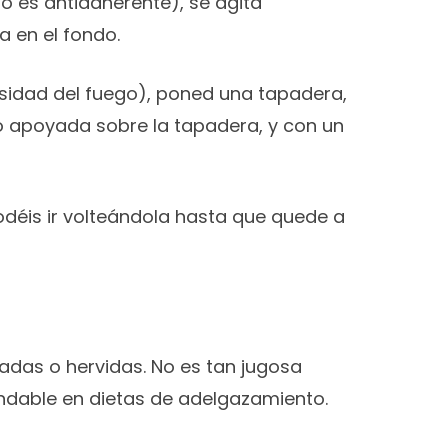
 no es antiadherente), se agita
 en el fondo.
nsidad del fuego), poned una tapadera,
no apoyada sobre la tapadera, y con un
podéis ir volteándola hasta que quede a
sadas o hervidas. No es tan jugosa
endable en dietas de adelgazamiento.