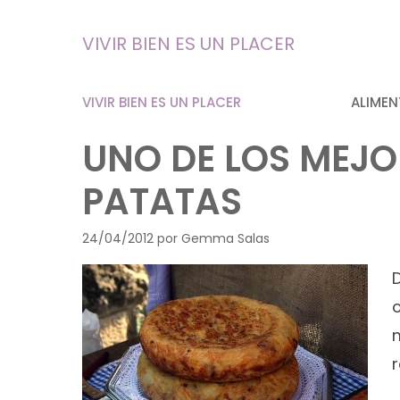
Saltar
al
VIVIR BIEN ES UN PLACER
contenido
VIVIR BIEN ES UN PLACER
ALIMEN
UNO DE LOS MEJO
PATATAS
24/04/2012
por
Gemma Salas