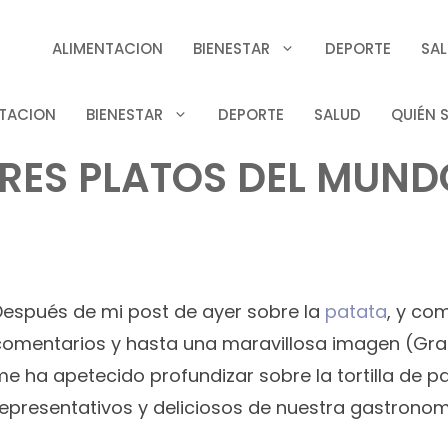
ALIMENTACION
BIENESTAR
DEPORTE
SA
TACION
BIENESTAR
DEPORTE
SALUD
QUIÉN 
RES PLATOS DEL MUNDO
Después de mi post de ayer sobre la
patata
, y co
comentarios y hasta una maravillosa imagen (Graci
me ha apetecido profundizar sobre la tortilla de p
representativos y deliciosos de nuestra gastronom