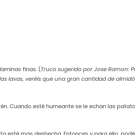
laminas finas. (
Truco sugerido por Jose Ramon: Pro
las lavas, veréis que una gran cantidad de almid
rtén. Cuando esté humeante se le echan las patata
ta esté mas deshecha. Entonces y para ello, podéi