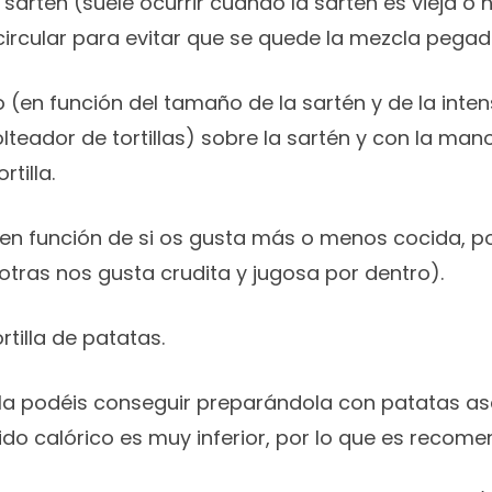
a sartén (suele ocurrir cuando la sartén es vieja o
rcular para evitar que se quede la mezcla pegada
(en función del tamaño de la sartén y de la inte
lteador de tortillas) sobre la sartén y con la ma
tilla.
a y en función de si os gusta más o menos cocida, 
otras nos gusta crudita y jugosa por dentro).
ortilla de patatas.
ht” la podéis conseguir preparándola con patatas a
nido calórico es muy inferior, por lo que es recom