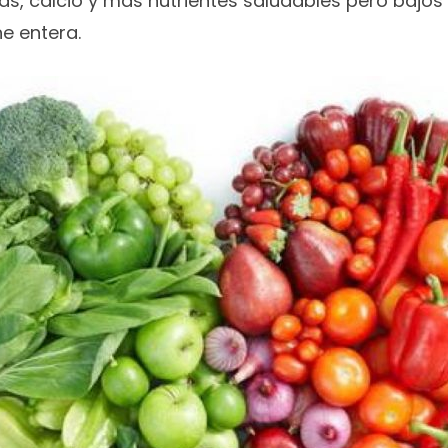
nas, calcio y más nutrientes saludables pero bajos
he entera.