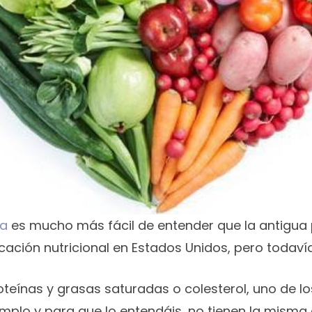
ca
es mucho más fácil de entender que la antigua
cación nutricional en Estados Unidos, pero todaví
oteínas y grasas saturadas o colesterol, uno de l
mplo y para que lo entendáis, no tienen la misma