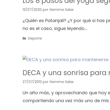
Los 8 pasos del yoga seg
13/07/2020
por
Gemma Salas
¿Quién es Patanjali? ¿Y por qué si has 
no es el caso, sigue leyendo….
Categorías
Deporte
DECA y una sonrisa para m
27/07/2013
por
Gemma Salas
Un año más, y aprovechando que hoy es
compartiendo una vez más uno de mis se