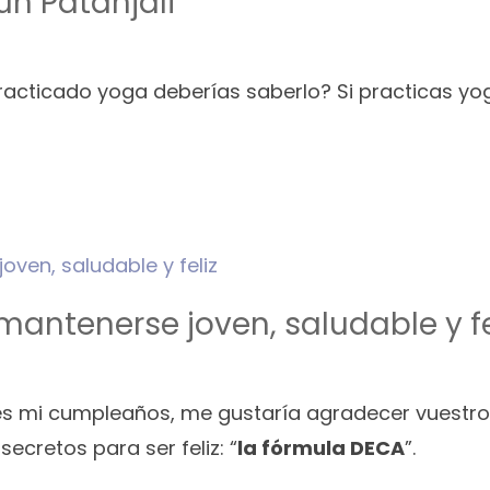
ún Patanjali
practicado yoga deberías saberlo? Si practicas yog
antenerse joven, saludable y fe
 mi cumpleaños, me gustaría agradecer vuestros 
cretos para ser feliz: “
la fórmula DECA
”.