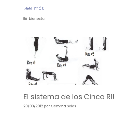
Leer más
Categorías
bienestar
El sistema de los Cinco R
20/03/2012
por
Gemma Salas