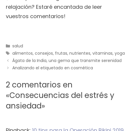
relajación? Estaré encantada de leer
vuestros comentarios!
Categorías
salud
Etiquetas
alimentos
,
consejos
,
frutas
,
nutrientes
,
vitaminas
,
yoga
Ágata de la India, una gema que transmite serenidad
Analizando el etiquetado en cosmética
2 comentarios en
«Consecuencias del estrés y
ansiedad»
Pingback:
10 tips para la Operación Bikini 2019