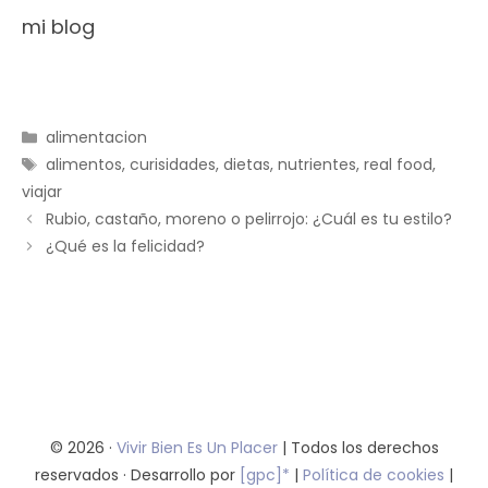
mi blog
Categorías
alimentacion
Etiquetas
alimentos
,
curisidades
,
dietas
,
nutrientes
,
real food
,
viajar
Rubio, castaño, moreno o pelirrojo: ¿Cuál es tu estilo?
¿Qué es la felicidad?
© 2026 ·
Vivir Bien Es Un Placer
| Todos los derechos
reservados · Desarrollo por
[gpc]*
|
Política de cookies
|