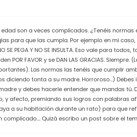
a edad son a veces complicados. ¿Tenéis normas 
eglas para que las cumpla. Por ejemplo en mi caso
NO SE PEGA Y NO SE INSULTA. Eso vale para todos, t
 piden POR FAVOR y se DAN LAS GRACIAS. Siempre. 
rtantes). Las normas las tenéis que cumplir ambos
ños diciendo tonta a su madre. Horroroso…) Debes i
madre y debes hacerle entender que mandas tú. D
ño, y afecto, premiando sus logros con palabras a
ya a su habitación durante un rato) para que refle
an complicado…. Quizá escribo un post sobre el te