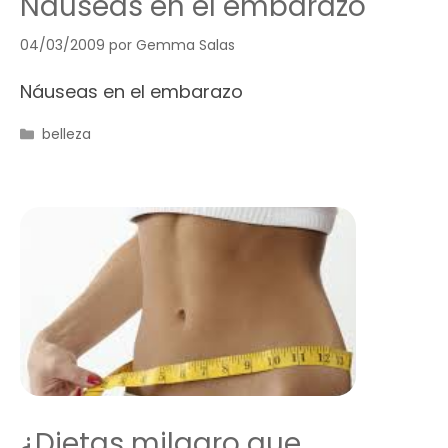
Náuseas en el embarazo
04/03/2009
por
Gemma Salas
Náuseas en el embarazo
Categorías
belleza
¿Dietas milagro que