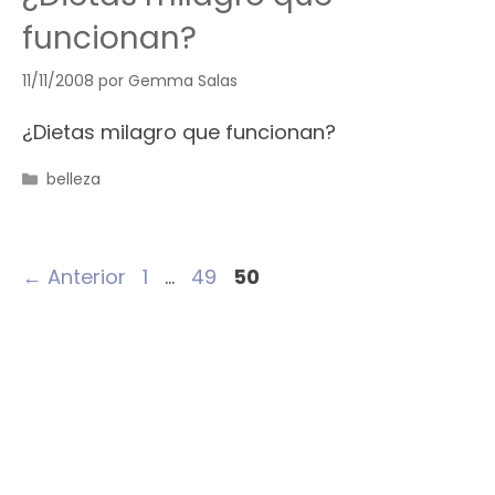
funcionan?
11/11/2008
por
Gemma Salas
¿Dietas milagro que funcionan?
Categorías
belleza
Página
Página
Página
←
Anterior
1
…
49
50