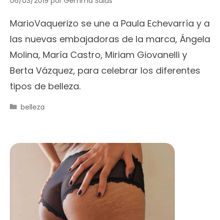
06/03/2019
por
Gemma Salas
MarioVaquerizo se une a Paula Echevarría y a
las nuevas embajadoras de la marca, Ángela
Molina, María Castro, Miriam Giovanelli y
Berta Vázquez, para celebrar los diferentes
tipos de belleza.
Categorías
belleza