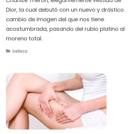
Charlize Theron, elegantemente vestida de
Dior, la cual debutó con un nuevo y drástico
cambio de imagen del que nos tiene
acostumbrada, pasando del rubio platino al
moreno total.
Categorías
belleza