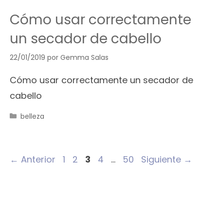
Cómo usar correctamente
un secador de cabello
22/01/2019
por
Gemma Salas
Cómo usar correctamente un secador de
cabello
Categorías
belleza
Página
Página
Página
Página
Página
←
Anterior
1
2
3
4
…
50
Siguiente
→