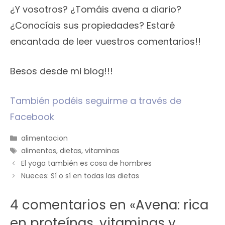
¿Y vosotros? ¿Tomáis avena a diario?
¿Conocíais sus propiedades? Estaré
encantada de leer vuestros comentarios!!
Besos desde mi blog!!!
También podéis seguirme a través de
Facebook
Categorías
alimentacion
Etiquetas
alimentos
,
dietas
,
vitaminas
El yoga también es cosa de hombres
Nueces: Sí o sí en todas las dietas
4 comentarios en «Avena: rica
en proteínas, vitaminas y