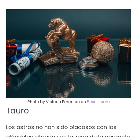
Photo by Victoria Emerson on
Pexels.com
Tauro
Los astros no han sido piadosos con las
glándulas situadas en la zona de la garganta