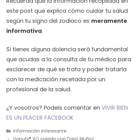
Recuerda que la información recopilada en
este post que explica cómo cuidar tu salud
según tu signo del zodiaco es
meramente
informativa
.
Si tienes alguna dolencia será fundamental
que acudas a la consulta de tu médico para
esclarecer de qué se trata y poder tratarla
con la medicación recetada por un
profesional de la salud.
¿Y vosotros? Podeis comentar en
VIVIR BIEN
ES UN PLACER FACEBOOK
Categorías
información interesante
Donuts® XO creado con Daviz Muñoz