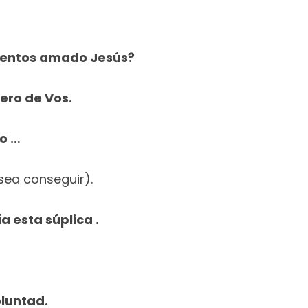
ientos amado Jesús?
ero de Vos.
do …
sea conseguir).
a esta súplica .
luntad.