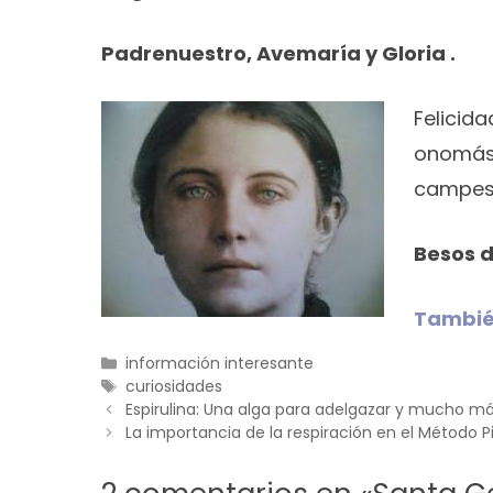
Padrenuestro, Avemaría y Gloria .
Felicid
onomást
campesi
Besos d
Tambié
Categorías
información interesante
Etiquetas
curiosidades
Espirulina: Una alga para adelgazar y mucho m
La importancia de la respiración en el Método P