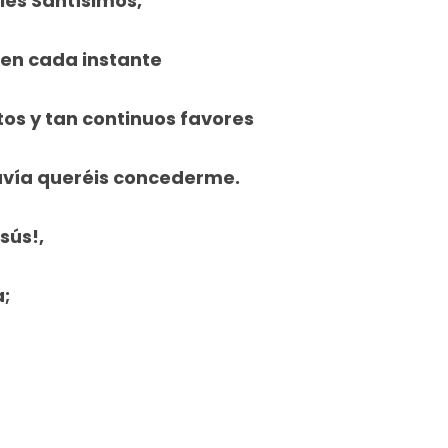
ies Santísimos,
 en cada instante
tos y tan continuos favores
vía queréis concederme.
sús!,
;