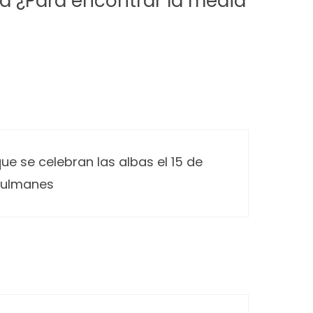
a ¿Para encontrar la media
e se celebran las albas el 15 de
usulmanes