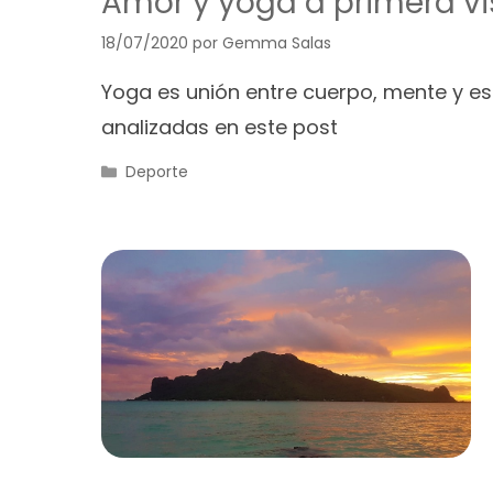
Amor y yoga a primera vi
18/07/2020
por
Gemma Salas
Yoga es unión entre cuerpo, mente y es
analizadas en este post
Categorías
Deporte