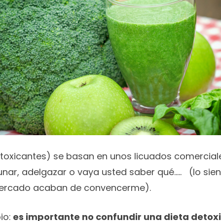
toxicantes) se basan en unos licuados comercial
yunar, adelgazar o vaya usted saber qué….. (lo si
mercado acaban de convencerme).
io:
es importante no confundir una dieta detoxi