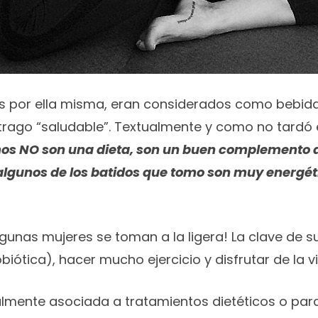
os por ella misma, eran considerados como bebidas
 trago “saludable”. Textualmente y como no tardó
os NO son una dieta, son un buen complemento de
o, algunos de los batidos que tomo son muy energét
lgunas mujeres se toman a la ligera! La clave de s
ótica), hacer mucho ejercicio y disfrutar de la v
mente asociada a tratamientos dietéticos o para