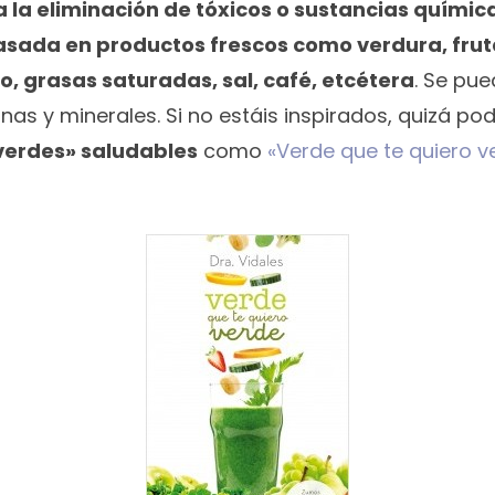
la eliminación de tóxicos o sustancias química
asada en productos frescos como verdura, frut
o, grasas saturadas, sal, café, etcétera
. Se pu
inas y minerales. Si no estáis inspirados, quizá p
«verdes» saludables
como
«Verde que te quiero v