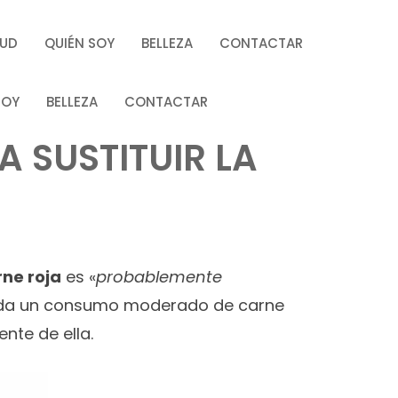
LUD
QUIÉN SOY
BELLEZA
CONTACTAR
SOY
BELLEZA
CONTACTAR
 SUSTITUIR LA
rne roja
es «
probablemente
ienda un consumo moderado de carne
nte de ella.