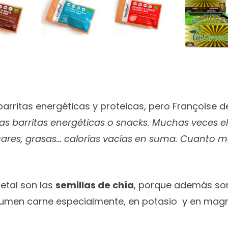
barritas energéticas y proteicas, pero Françoise d
las barritas energéticas o snacks. Muchas veces e
úcares, grasas… calorías vacías en suma. Cuanto
etal son las
semillas de chía
, porque además son
sumen carne especialmente, en potasio y en magne