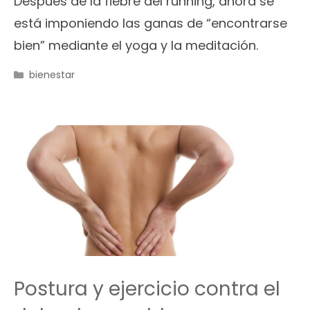
Después de la fiebre del running, ahora se
está imponiendo las ganas de “encontrarse
bien” mediante el yoga y la meditación.
Categorías
bienestar
Postura y ejercicio contra el