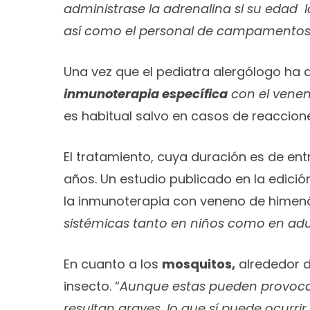
administrase la adrenalina si su edad l
así como el personal de campamentos 
Una vez que el pediatra alergólogo ha d
inmunoterapia específica
con el venen
es habitual salvo en casos de reaccion
El tratamiento, cuya duración es de en
años. Un estudio publicado en la edición
la inmunoterapia con veneno de himen
sistémicas tanto en niños como en adu
En cuanto a los
mosquitos,
alrededor d
insecto. “
Aunque estas pueden provocar 
resultan graves, lo que sí puede ocurri