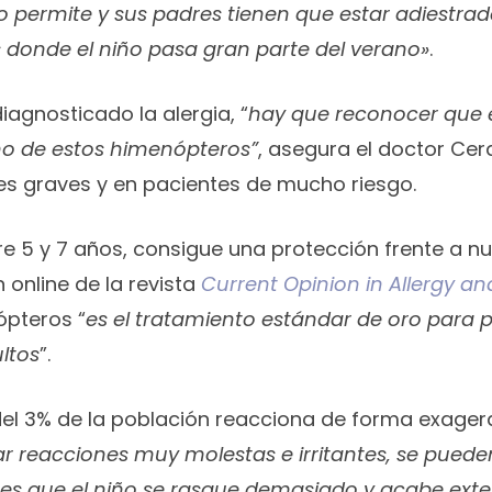
o permite y sus padres tienen que estar adiestrad
donde el niño pasa gran parte del verano»
.
iagnosticado la alergia, “
hay que reconocer que e
o de estos himenópteros”
, asegura el doctor Cer
es graves y en pacientes de mucho riesgo.
tre 5 y 7 años, consigue una protección frente a 
 online de la revista
Current Opinion in Allergy a
ópteros “
es el tratamiento estándar de oro para p
ltos
”.
el 3% de la población reacciona de forma exagera
reacciones muy molestas e irritantes, se pueden
r es que el niño se rasque demasiado y acabe exte