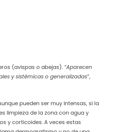
ros (avispas o abejas).
“Aparecen
ales y sistémicas o generalizadas
”,
Aunque pueden ser muy intensas, si la
es limpieza de la zona con agua y
os y corticoides. A veces estas
e llama dermografismo y no de una