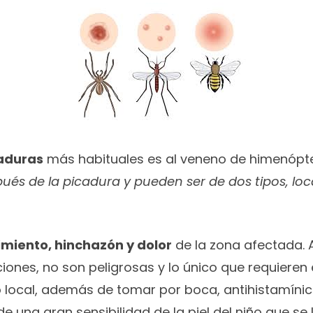
caduras
más habituales es al veneno de himenópte
és de la picadura y pueden ser de dos tipos, loc
imiento, hinchazón y dolor
de la zona afectada. 
iones, no son peligrosas y lo único que requieren 
o local, además de tomar por boca, antihistamínic
e una gran sensibilidad de la piel del niño que s