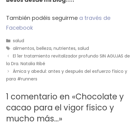
También podéis seguirme
a través de
Facebook
Categorías
salud
Etiquetas
alimentos
,
belleza
,
nutrientes
,
salud
El 1er tratamiento revitalizador profundo SIN AGUJAS de
la Dra. Natalia Ribé
Árnica y abedul: antes y después del esfuerzo físico y
para #runners
1 comentario en «Chocolate y
cacao para el vigor físico y
mucho más…»