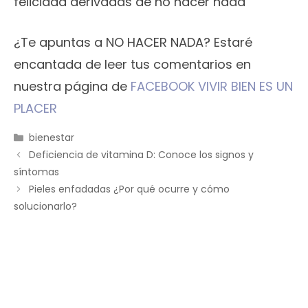
felicidad derivadas de no hacer nada
¿Te apuntas a NO HACER NADA? Estaré
encantada de leer tus comentarios en
nuestra página de
FACEBOOK VIVIR BIEN ES UN
PLACER
Categorías
bienestar
Deficiencia de vitamina D: Conoce los signos y
síntomas
Pieles enfadadas ¿Por qué ocurre y cómo
solucionarlo?