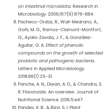
on intestinal microbiota.
Research in
Microbiology. 2006;157(9):876–884.
Pacheco-Ordaz, R., Wall-Medrano, A.,
Goñi, M. G., Ramos-Clamont-Montfort,
G., Ayala-Zavala, J. F., & González-
Aguilar, G. A.
Effect of phenolic
compounds on the growth of selected
probiotic and pathogenic bacteria.
Letters in Applied Microbiology.
2018;66(1):25-31.
Panche, A. N., Diwan, A. D., & Chandra, S.
R. Flavonoids: An overview. Journal of
Nutritional Science. 2016;5:e47.
Pandey, K. B., & Rizvi, S. I.
Plant