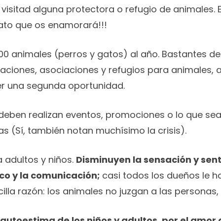
o visitad alguna protectora o refugio de animales.
ato que os enamorará!!!
 animales (perros y gatos) al año. Bastantes de
daciones, asociaciones y refugios para animales,
er una segunda oportunidad.
deben realizan eventos, promociones o lo que se
(Sí, también notan muchísimo la crisis).
 adultos y niños.
Disminuyen la sensación y sen
ico y la comunicación;
casi todos los dueños le h
illa razón: los animales no juzgan a las personas,
utoestima de los niños y adultos, por el amor 