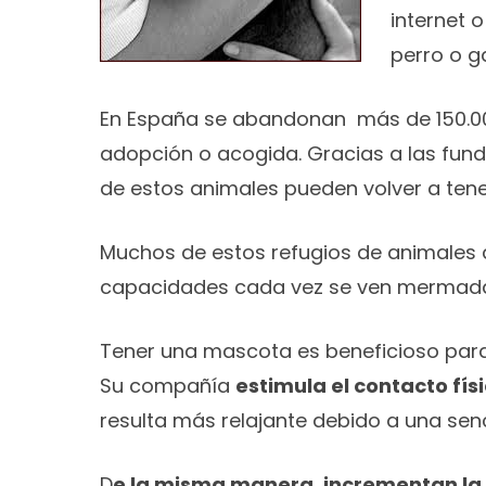
internet 
perro o g
En España se abandonan más de 150.000
adopción o acogida. Gracias a las fun
de estos animales pueden volver a ten
Muchos de estos refugios de animales 
capacidades cada vez se ven mermadas 
Tener una mascota es beneficioso para
Su compañía
estimula el contacto fís
resulta más relajante debido a una senc
D
e la misma manera, incrementan la a