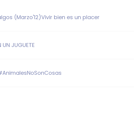
lgos (Marzo'12)Vivir bien es un placer
ON UN JUGUETE
: #AnimalesNoSonCosas