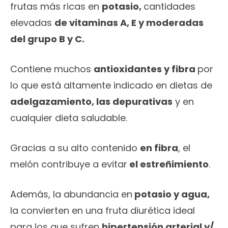
frutas más ricas en
potasio,
cantidades
elevadas
de vitaminas A, E y moderadas
del grupo B y C.
Contiene muchos
antioxidantes y fibra
por
lo que está altamente indicado en dietas de
adelgazamiento, las depurativas
y en
cualquier dieta saludable.
Gracias a su alto contenido
en fibra
, el
melón contribuye a evitar
el estreñimiento
.
Además, la abundancia en
potasio y agua,
la convierten en una fruta diurética ideal
para los que sufren
hipertensión arterial y/